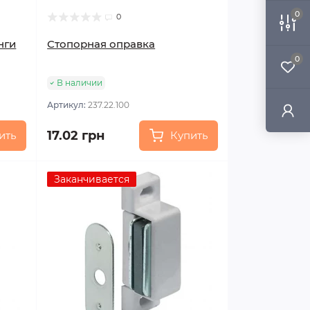
0
0
нги
Стопорная оправка
0
В наличии
Артикул:
237.22.100
17.02 грн
ить
Купить
Заканчивается