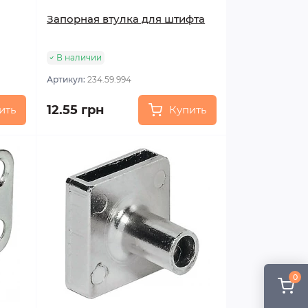
Запорная втулка для штифта
В наличии
Артикул:
234.59.994
12.55 грн
ить
Купить
0