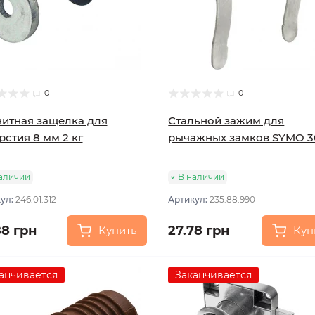
0
0
итная защелка для
Стальной зажим для
рстия 8 мм 2 кг
рычажных замков SYMO 3
аличии
В наличии
ул:
246.01.312
Артикул:
235.88.990
88 грн
27.78 грн
Купить
Куп
анчивается
Заканчивается