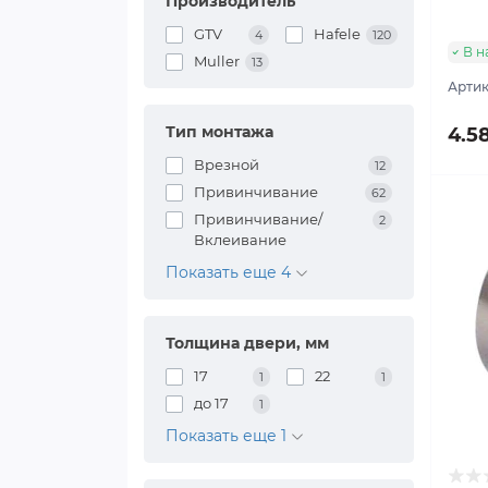
Производитель
GTV
Hafele
4
120
В н
Muller
13
Артик
Тип монтажа
4.5
Врезной
12
Привинчивание
62
Привинчивание/
2
Вклеивание
Показать еще 4
Толщина двери, мм
17
22
1
1
до 17
1
Показать еще 1