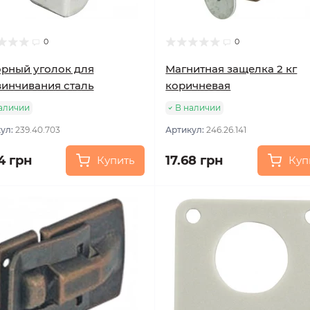
0
0
рный уголок для
Магнитная защелка 2 кг
инчивания сталь
коричневая
аличии
В наличии
ул:
239.40.703
Артикул:
246.26.141
4 грн
17.68 грн
Купить
Куп