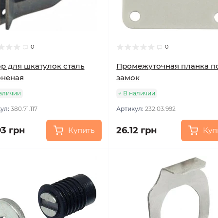
0
0
р для шкатулок сталь
Промежуточная планка п
оненая
замок
аличии
В наличии
ул:
380.71.117
Артикул:
232.03.992
93 грн
26.12 грн
Купить
Куп