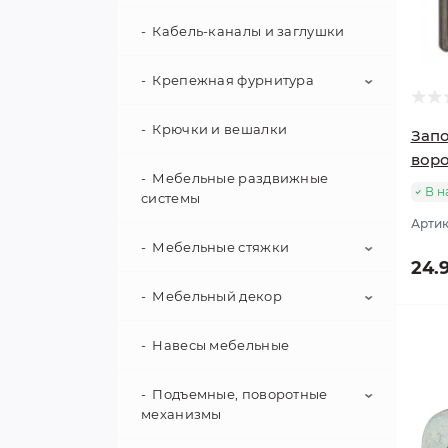
Кабель-каналы и заглушки
Крепежная фурнитура
Крючки и вешалки
Винты VARIANTA
Запо
вор
Гвозди
Мебельные раздвижные
В н
системы
Артик
Дюбели
Мебельные стяжки
24.
Крепежные уголки
Мебельный декор
Корпусные стяжки
Крепления навесных
панелей
Скрытые стяжки
Навесы мебельные
Ключи и ключевины
Кроватные стяжки
Накладки декоративные
Подъемные, поворотные
механизмы
Ламели