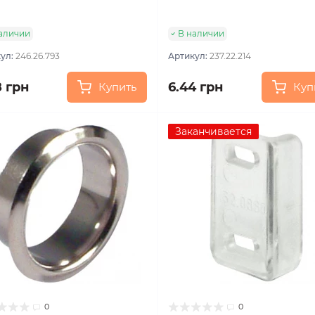
аличии
В наличии
ул:
246.26.793
Артикул:
237.22.214
8 грн
6.44 грн
Купить
Куп
Заканчивается
0
0