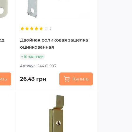
5
од
Двойная роликовая защелка
оцинкованная
В наличии
Артикул:
244.01.903
26.43 грн
ить
Купить