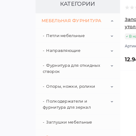
КАТЕГОРИИ
Запо
МЕБЕЛЬНАЯ ФУРНИТУРА
уто
Петли мебельные
В н
Артик
Направляющие
Четырехшарнирные петли
12.9
Карточные петли
Фурнитура для откидных
Шариковые направляющие
створок
Подпятниковые петли
Роликовые направляющие
Опоры, ножки, ролики
Подъёмные механизмы
Рояльные петли
Направляющие скрытого
монтажа
Газовые подъёмники
Полкодержатели и
Винтовые опоры
фурнитура для зеркал
Шарнирные петли
Пазовые направляющие
Раскладные стопоры и
Мебельные ножки
ограничители
Заглушки мебельные
Полкодержатели для дерева
Аксессуары к мебельным
и стекла
петлям
Направляющие под
Мебельные подпятники
клавиатуру