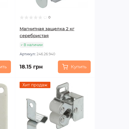
0
Магнитная защелка 2 кг
серебристая
В наличии
Артикул:
246.26.940
18.15 грн
ить
Купить
Хит продаж