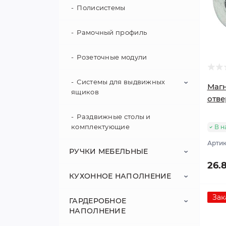
Полисистемы
Поворотная фурнитура
Муфты
Фурнитура для аппаратуры
Рамочный профиль
Нагели
Фурнитура для кроватей
Розеточные модули
Соединительные винты
Системы для выдвижных
Магн
Шканты
ящиков
отве
Шурупы
Раздвижные столы и
Matrix S Slim
комплектующие
В н
Matrix Box
Артик
РУЧКИ МЕБЕЛЬНЫЕ
26.
Modern Box
КУХОННОЕ НАПОЛНЕНИЕ
Мебельные ручки со стразами
и кристаллами
MOOVIT
Зак
ГАРДЕРОБНОЕ
Ведра и контейнеры
НАПОЛНЕНИЕ
Деревянные мебельные ручки
Металбоксы
Вставки и коврики для