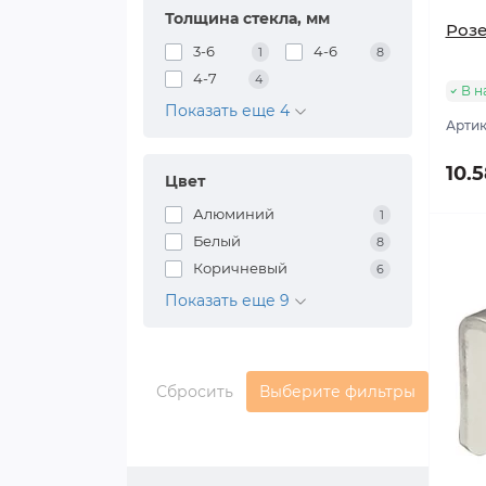
Толщина стекла, мм
Розе
3-6
4-6
1
8
4-7
4
В н
Показать еще 4
Артик
10.
Цвет
Алюминий
1
Белый
8
Коричневый
6
Показать еще 9
Сбросить
Выберите фильтры