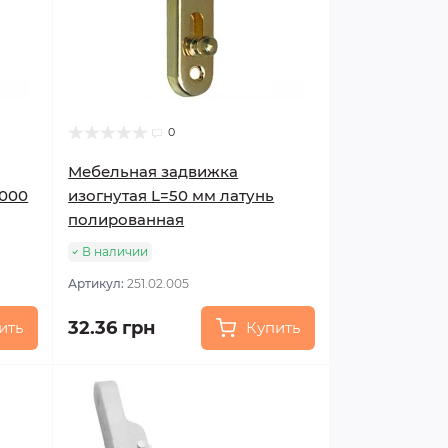
0
Мебельная задвижка
000
изогнутая L=50 мм латунь
полированная
В наличии
Артикул:
251.02.005
32.36 грн
ить
Купить