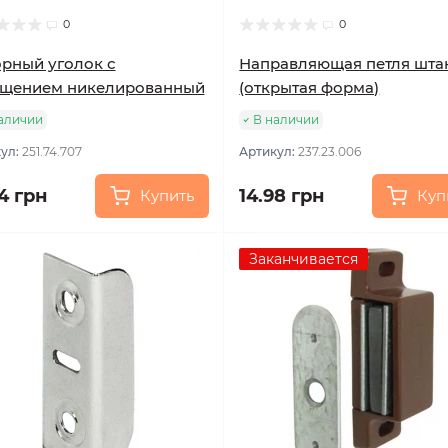
0
0
рный уголок с
Направляющая петля шта
лщением никелированный
(открытая форма)
аличии
В наличии
ул:
251.74.707
Артикул:
237.23.006
4 грн
14.98 грн
Купить
Куп
Заканчивается