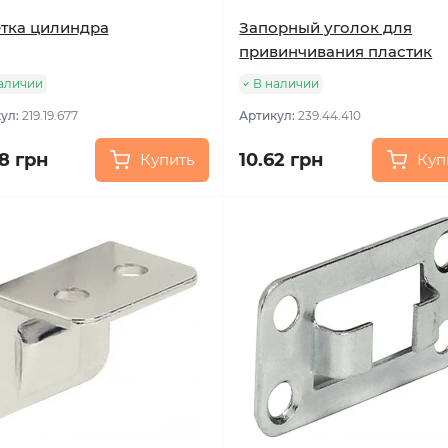
тка цилиндра
Запорный уголок для
привинчивания пластик
аличии
В наличии
ул:
219.19.677
Артикул:
239.44.410
58 грн
10.62 грн
Купить
Куп