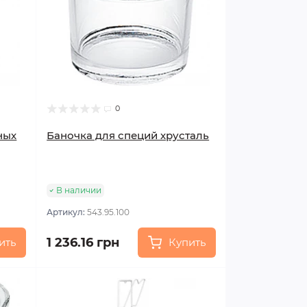
0
ных
Баночка для специй хрусталь
В наличии
Артикул:
543.95.100
1 236.16 грн
ить
Купить