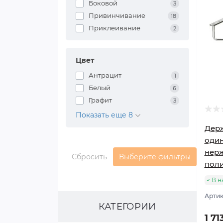
Боковой
3
Привинчивание
18
Приклеивание
2
Цвет
Антрацит
1
Белый
6
Графит
3
Показать еще 8
Держ
оди
нер
Сбросить
Выберите фильтры
пол
В н
Артик
КАТЕГОРИИ
1 71