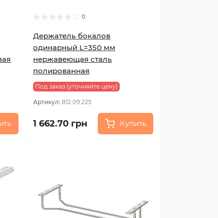
0
Держатель бокалов
одинарный L=350 мм
вая
нержавеющая сталь
полированная
Под заказ (уточняйте цену)
Артикул:
812.09.225
1 662.70 грн
ить
Купить