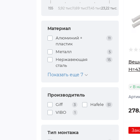
155
5,92 тыс.
11,69 тыс.
17,45 тыс.
23,22 тыс.
Материал
Алюминий +
11
пластик
Металл
5
Нержавеющая
15
Веша
сталь
H=4
Показать еще 7
В н
Производитель
Артик
Giff
Hafele
3
51
278
VIBO
1
Зак
Тип монтажа