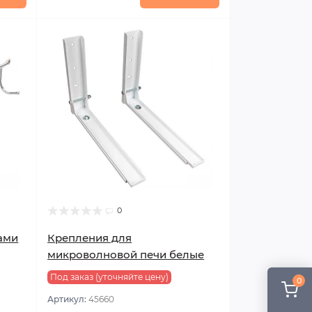
0
ами
Крепления для
микроволновой печи белые
Под заказ (уточняйте цену)
0
Артикул:
45660