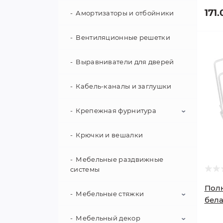
171.
Скрытый монтаж
Амортизаторы и отбойники
Магнитные фиксаторы
Ролики
Мебельные замки
Вентиляционные решетки
Комплектующие для
мебельных опор и роликов
Мебельные защелки,
Выравниватели для дверей
задвижки
Кабель-каналы и заглушки
Замки для стекла
Крепежная фурнитура
Комплектующие для замков
Крючки и вешалки
Винты VARIANTA
Гвозди
Мебельные раздвижные
системы
Дюбели
Полк
Мебельные стяжки
бел
Крепежные уголки
Мебельный декор
Корпусные стяжки