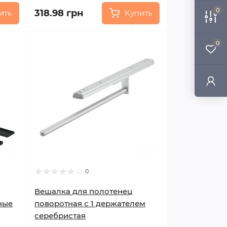
0
318.98 грн
ить
Купить
0
0
Вешалка для полотенец
ные
поворотная с 1 держателем
серебристая