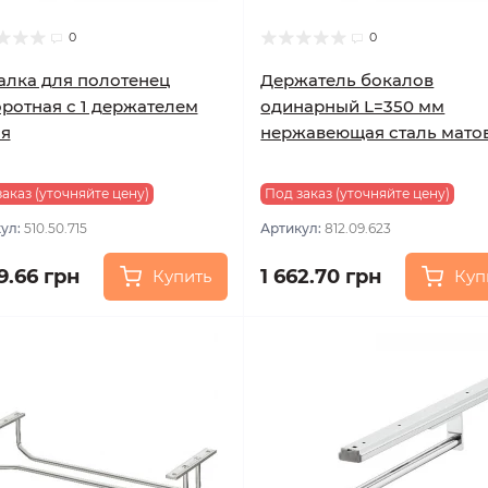
0
0
лка для полотенец
Держатель бокалов
ротная с 1 держателем
одинарный L=350 мм
ая
нержавеющая сталь мато
аказ (уточняйте цену)
Под заказ (уточняйте цену)
ул:
510.50.715
Артикул:
812.09.623
9.66 грн
1 662.70 грн
Купить
Куп