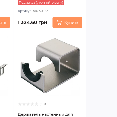
Под заказ (уточняйте цену)
Артикул:
510.50.915
1 324.60 грн
ить
Купить
0
Держатель настенный для