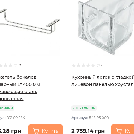
0
0
атель бокалов
Кухонный лоток с гладко
нарный L=400 мм
лицевой панелью хрустал
жавеющая сталь
ированная
аличии
В наличии
ул:
812.09.234
Артикул:
543.95.000
3.28 грн
2 759.14 грн
Купить
Куп