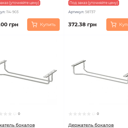
аказ (уточняйте цену)
Под заказ (уточняйте цену)
ул:
114-903
Артикул:
58737
.00 грн
372.38 грн
Купить
Куп
0
0
атель бокалов
Держатель бокалов