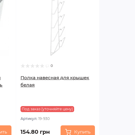
0
й
Полка навесная для крышек
ь
белая
Под заказ (уточняйте цену)
Артикул:
19-930
154.80 грн
ить
Купить