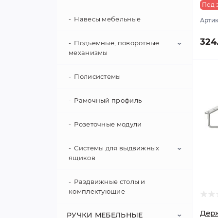
Под з
Крепления навесных
панелей
Скрытые стяжки
Навесы мебельные
Ключи и ключевины
Артик
Кроватные стяжки
324
Накладки декоративные
Подъемные, поворотные
механизмы
Ламели
Полисистемы
Поворотная фурнитура
Муфты
Фурнитура для аппаратуры
Рамочный профиль
Нагели
Фурнитура для кроватей
Розеточные модули
Соединительные винты
Системы для выдвижных
Шканты
ящиков
Шурупы
Раздвижные столы и
Matrix S Slim
комплектующие
Matrix Box
Держ
РУЧКИ МЕБЕЛЬНЫЕ