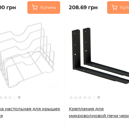
00 грн
208.69 грн
Купить
Куп
0
0
а настольная для крышек
Крепления для
ая
микроволновой печи чер