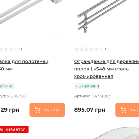
0
0
лка для полотенец
Ограждение для деревян
30 мм
полок L=548 мм сталь
хромированная
аличии
В наличии
ул:
512.05.728
Артикул:
547.51.263
.29 грн
895.07 грн
Купить
Куп
анчивается