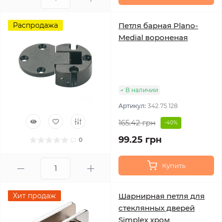
Распродажа
Петля барная Plano-
Medial вороненая
В наличии
Артикул:
342.75.128
165.42 грн
-40%
99.25 грн
0
Купить
Хит продаж
Шарнирная петля для
стеклянных дверей
Simplex хром