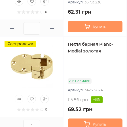
Артикул:
361.93.236
62.31 грн
0
Купить
Распродажа
Петля барная Plano-
Medial золотая
В наличии
Артикул:
342.75.824
115.86 грн
-40%
69.52 грн
0
Купить