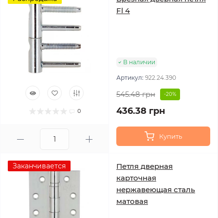
Fl 4
В наличии
Артикул:
922.24.390
545.48 грн
-20%
436.38 грн
0
Купить
Заканчивается
Петля дверная
карточная
нержавеющая сталь
матовая