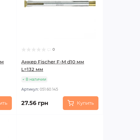
0
мм
Анкер Fischer F-M d10 мм
L=132 мм
В наличии
Артикул:
051.60.145
27.56 грн
ить
Купить