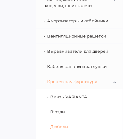
подъемных механизмов
Фурнитура для зеркал
защелки, шпингалеты
Ножки для столов
Скрытый монтаж
Амортизаторы и отбойники
Магнитные фиксаторы
Ролики
Мебельные замки
Вентиляционные решетки
Комплектующие для
мебельных опор и роликов
Мебельные защелки,
Выравниватели для дверей
задвижки
Кабель-каналы и заглушки
Замки для стекла
Крепежная фурнитура
Комплектующие для замков
Винты VARIANTA
Гвозди
Дюбели