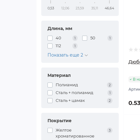
0,53
12,06
23,59
35,11
46,64
Длина, мм
40
50
1
1
112
1
Показать еще 2
Дюб
Материал
В н
Полиамид
2
Артик
Сталь + полиамид
1
Сталь + цамак
2
0.5
Покрытие
Желтое
3
хроматированное