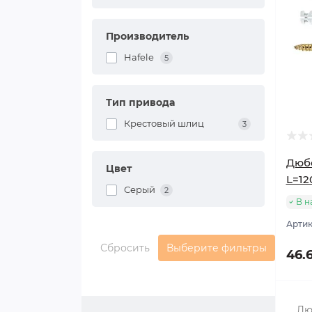
Производитель
Hafele
5
Тип привода
Крестовый шлиц
3
Дюбе
Цвет
L=12
Серый
2
В н
Артик
Сбросить
Выберите фильтры
46.
Дю