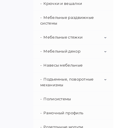
Крючки и вешалки
Мебельные раздвижные
системы
Мебельные стяжки
Мебельный декор
Корпусные стяжки
Скрытые стяжки
Навесы мебельные
Ключи и ключевины
Накладки декоративные
Подъемные, поворотные
механизмы
Полисистемы
Поворотная фурнитура
Фурнитура для аппаратуры
Рамочный профиль
Фурнитура для кроватей
Розеточные модули