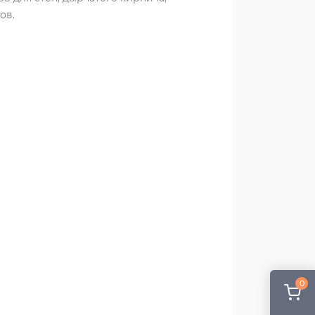
ов.
0