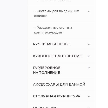
Системы для выдвижных
ящиков
Раздвижные столы и
Matrix S Slim
комплектующие
Matrix Box
РУЧКИ МЕБЕЛЬНЫЕ
Modern Box
КУХОННОЕ НАПОЛНЕНИЕ
Мебельные ручки со стразами
и кристаллами
MOOVIT
ГАРДЕРОБНОЕ
Ведра и контейнеры
НАПОЛНЕНИЕ
Деревянные мебельные ручки
Металбоксы
Вставки и коврики для
АКСЕССУАРЫ ДЛЯ ВАННОЙ
кухонных ящиков
Дизайнерские мебельные
Выдвижные полки и корзины
ручки
СТОЛЯРНАЯ ФУРНИТУРА
Выдвижные колонны
Гардеробные зеркала
Мебельные ручки в
классическом стиле