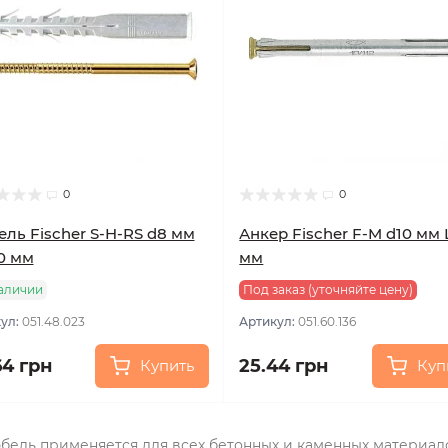
0
0
ль Fischer S-H-RS d8 мм
Анкер Fischer F-M d10 мм 
0 мм
мм
аличии
Под заказ (уточняйте цену)
ул:
051.48.023
Артикул:
051.60.136
64 грн
25.44 грн
Купить
Куп
бель применяется для всех бетонных и каменных материало