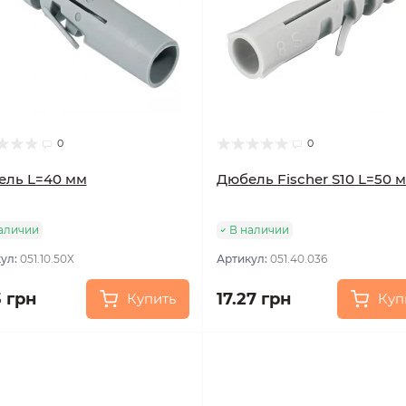
0
0
ель L=40 мм
Дюбель Fischer S10 L=50 
аличии
В наличии
ул:
051.10.50Х
Артикул:
051.40.036
3 грн
17.27 грн
Купить
Куп