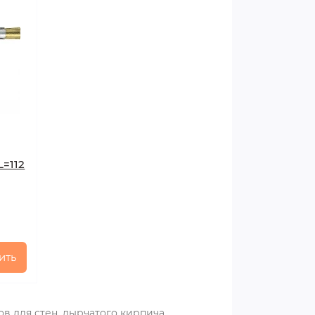
L=112
ить
в для стен, дырчатого кирпича,