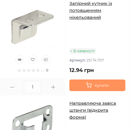
Запірний кутник із
потовщенням
нікельований
В наявності
Артикул:
251.74.707
12.94 грн
0
Купити
Направляюча завіса
штанги (відкрита
форма)