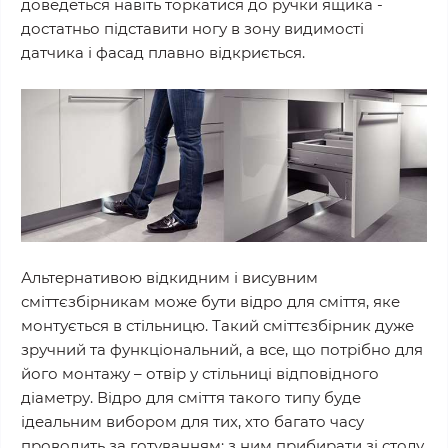
доведеться навіть торкатися до ручки ящика -
достатньо підставити ногу в зону видимості
датчика і фасад плавно відкриється.
Альтернативою відкидним і висувним
сміттєзбірникам може бути відро для сміття, яке
монтується в стільницю. Такий сміттєзбірник дуже
зручний та функціональний, а все, що потрібно для
його монтажу – отвір у стільниці відповідного
діаметру. Відро для сміття такого типу буде
ідеальним вибором для тих, хто багато часу
проводить за готуванням: з ним прибирати зі столу