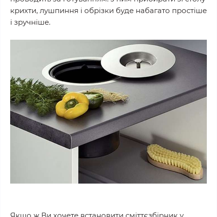
крихти, лушпиння і обрізки буде набагато простіше
і зручніше.
Якщо ж Ви хочете встановити сміттєзбірник у