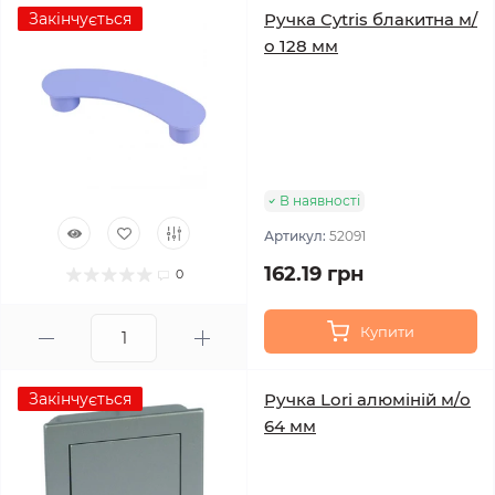
Закінчується
Ручка Cytris блакитна м/
о 128 мм
В наявності
Артикул:
52091
162.19 грн
0
Купити
Закінчується
Ручка Lori алюміній м/о
64 мм