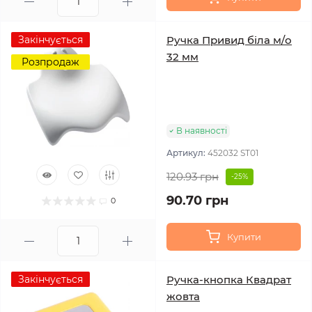
Закінчується
Ручка Привид біла м/о
32 мм
Розпродаж
В наявності
Артикул:
452032 ST01
120.93 грн
-25%
90.70 грн
0
Купити
Закінчується
Ручка-кнопка Квадрат
жовта