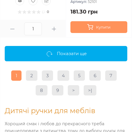
Артикул:
52101
181.30 грн
0
Купити
Показати ще
1
2
3
4
5
6
7
8
9
>
>|
Дитячі ручки для меблів
Хороший смак і любов до прекрасного треба
прищеплювати з дитинства, тому до вибору ручок для