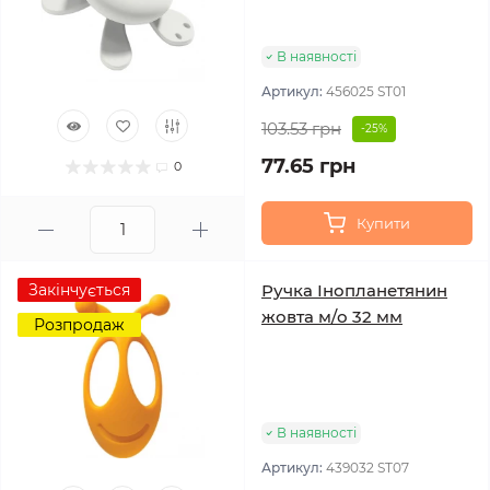
В наявності
Артикул:
456025 ST01
103.53 грн
-25%
77.65 грн
0
Купити
Закінчується
Ручка Інопланетянин
жовта м/о 32 мм
Розпродаж
В наявності
Артикул:
439032 ST07