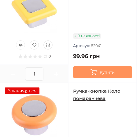
В наявності
Артикул:
52041
99.96 грн
0
Купити
Закінчується
Ручка-кнопка Коло
помаранчева