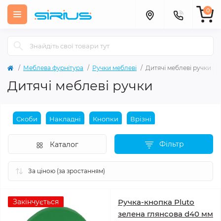
0
Меблева фурнітура
Ручки меблеві
Дитячі меблеві ручки
Дитячі меблеві ручки
Скоби
Накладні
Кнопки
Врізні
Фільтр
Каталог
Закінчується
Ручка-кнопка Pluto
зелена глянсова d40 мм