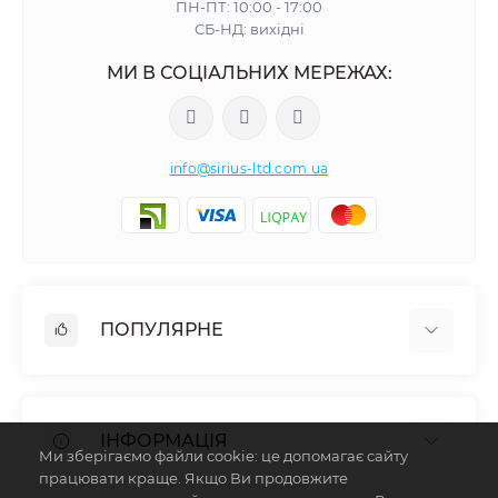
ПН-ПТ: 10:00 - 17:00
СБ-НД: вихідні
МИ В СОЦІАЛЬНИХ МЕРЕЖАХ:
info@sirius-ltd.com.ua
ПОПУЛЯРНЕ
Меблева фурнітура
Столярна фурнітура
ІНФОРМАЦІЯ
Гардеробне наповнення
Ми зберігаємо файли cookie: це допомагає сайту
працювати краще. Якщо Ви продовжите
Освітлення