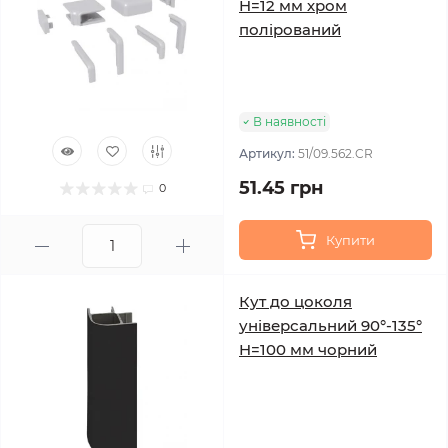
H=12 мм хром
полірований
В наявності
Артикул:
51/09.562.CR
51.45 грн
0
Купити
Кут до цоколя
універсальний 90°-135°
H=100 мм чорний