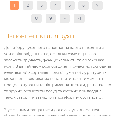
1
2
3
4
5
6
7
8
9
>
>|
Наповнення для кухні
До вибору кухонного наповнення варто підходити з
усією відповідальністю, оскільки саме від нього
залежить зручність, функціональність та ергономіка
кухні. В даний час у розпорядженні сучасних господинь
величезний асортимент різної кухонної фурнітури та
механізмів, покликаних полегшити та оптимізувати
процес готування та підтримання чистоти, раціонально
та зручно розмістити посуд та кухонне приладдя, а
також створити затишну та комфортну обстановку.
З усіма цими завданнями допоможуть впоратися