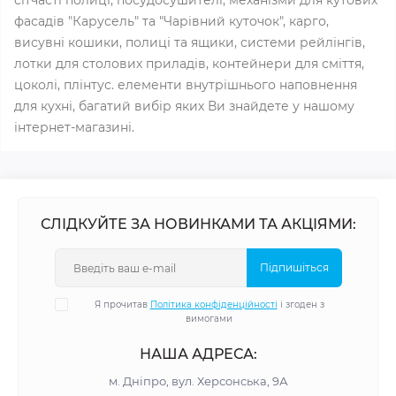
сітчасті полиці, посудосушителі, механізми для кутових
фасадів "Карусель" та "Чарівний куточок", карго,
висувні кошики, полиці та ящики, системи рейлінгів,
лотки для столових приладів, контейнери для сміття,
цоколі, плінтус. елементи внутрішнього наповнення
для кухні, багатий вибір яких Ви знайдете у нашому
інтернет-магазині.
СЛІДКУЙТЕ ЗА НОВИНКАМИ ТА АКЦІЯМИ:
Підпишіться
Я прочитав
Політика конфіденційності
і згоден з
вимогами
НАША АДРЕСА:
м. Дніпро, вул. Херсонська, 9А