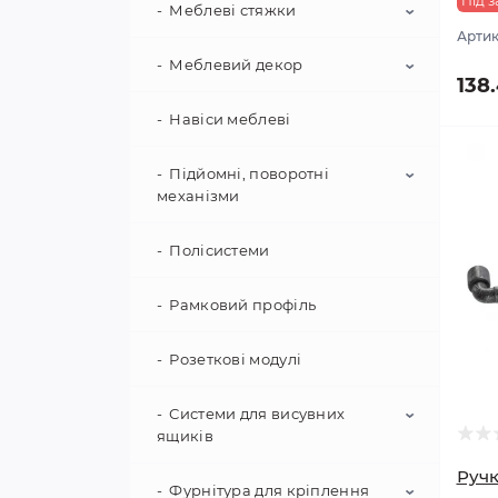
Під з
Меблеві стяжки
Артик
Меблевий декор
Корпусні стяжки
138
Приховані стяжки
Навіси меблеві
Ключі та ключевини
Накладки декоративні
Підйомні, поворотні
механізми
Полісистеми
Поворотна фурнітура
Фурнітура для апаратури
Рамковий профіль
Фурнітура для ліжок
Розеткові модулі
Системи для висувних
ящиків
Ручк
Фурнітура для кріплення
Matrix S Slim