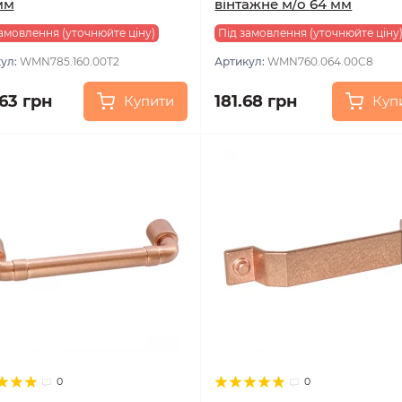
мм
вінтажне м/о 64 мм
амовлення (уточнюйте ціну)
Під замовлення (уточнюйте ціну
ул:
WMN785.160.00T2
Артикул:
WMN760.064.00C8
.63 грн
181.68 грн
Купити
Куп
0
0