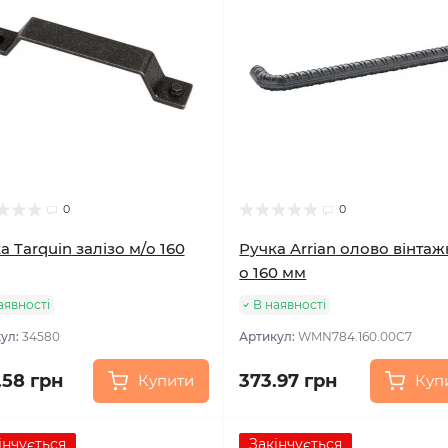
0
0
а Tarquin залізо м/о 160
Ручка Arrian олово вінтаж
о 160 мм
аявності
В наявності
ул:
34580
Артикул:
WMN784.160.00C7
.58 грн
373.97 грн
Купити
Куп
інчується
Закінчується