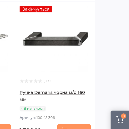
Закінчується
0
Ручка Demaris чорна м/о 160
мм
В наявності
0
Артикул:
100.45.306