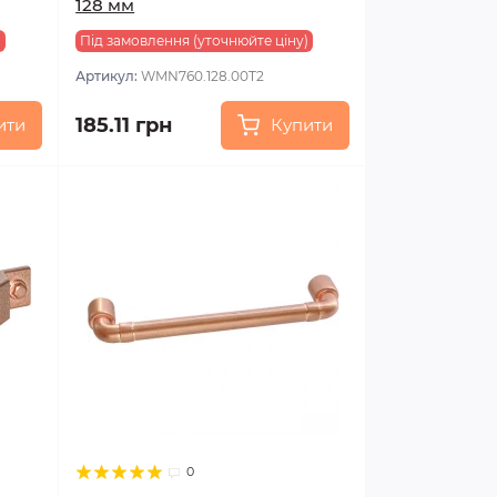
128 мм
)
Під замовлення (уточнюйте ціну)
Артикул:
WMN760.128.00T2
185.11 грн
ити
Купити
0