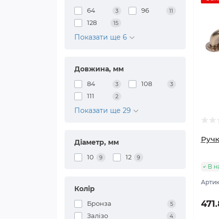
64
96
3
11
128
15
Показати ще 6
Довжина, мм
84
108
3
3
111
2
Показати ще 29
Ручк
Діаметр, мм
10
12
9
9
В н
Артик
Колір
471
Бронза
5
Залізо
4