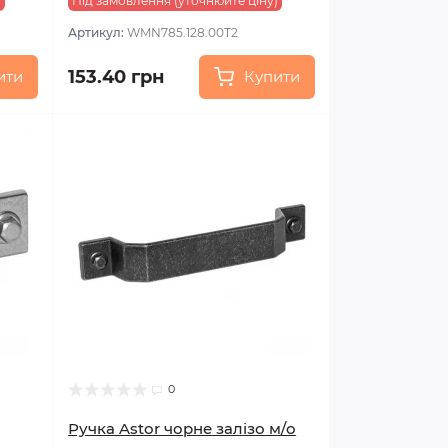
)
Під замовлення (уточнюйте ціну)
Артикул:
WMN785.128.00T2
153.40 грн
ити
Купити
0
Ручка Astor чорне залізо м/о