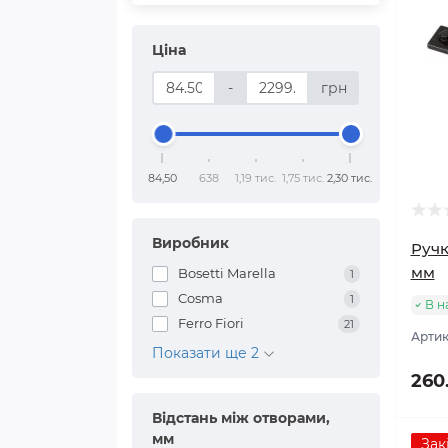
Ціна
-
грн
84,50
638
1,19 тис.
1,75 тис.
2,30 тис.
Виробник
Ручк
мм
Bosetti Marella
1
Cosma
1
В н
Ferro Fiori
21
Артик
Показати ще 2
260
Відстань між отворами,
мм
Зак