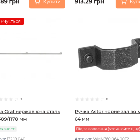
.89 грн
913.29 грн
Купити
Куп
інчується
0
0
а Graf нержавіюча сталь
Ручка Astor чорне залізо 
589/1178 мм
64 мм
аявності
Під замовлення (уточнюйте ціну
ул:
132.19.040
Артикул:
WMN760.064.00T2