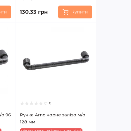
130.33 грн
ити
Купити
0
/о 96
Ручка Arno чорне залізо м/о
128 мм