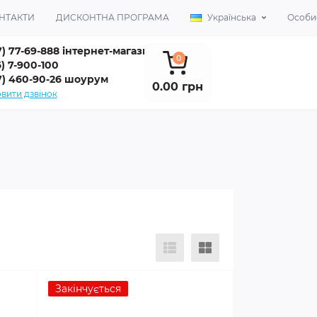
НТАКТИ
ДИСКОНТНА ПРОГРАМА
Українська
Особис
7) 77-69-888 інтернет-магазин
0
) 7-900-100
7) 460-90-26 шоурум
0.00 грн
вити дзвінок
Закінчується