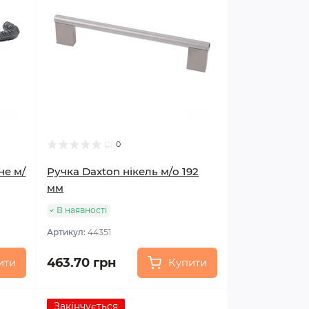
0
не м/
Ручка Daxton нікель м/о 192
мм
В наявності
Артикул:
44351
463.70 грн
ити
Купити
Закінчується