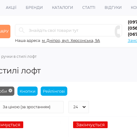
АКЦІЇ
БРЕНДИ
КАТАЛОГИ
СТАТТІ
ВІДГУКИ
КО
(09
(056
ВАРУ
(06
Наша адреса:
м. Дніпро, вул. Херсонська, 9А
Замо
 ручки в стилі лофт
стилі лофт
оби
Кнопки
Рейлінгові
інчується
Закінчується