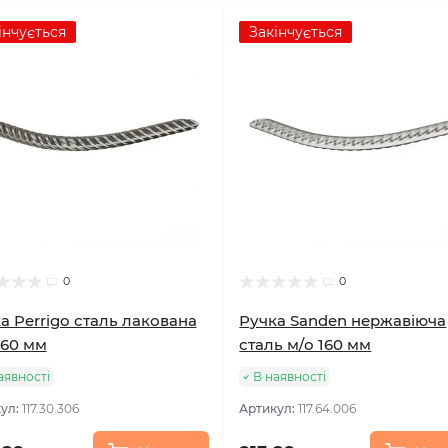
інчується
Закінчується
0
0
а Perrigo сталь лакована
Ручка Sanden нержавіюча
160 мм
сталь м/о 160 мм
аявності
В наявності
ул:
117.30.306
Артикул:
117.64.006