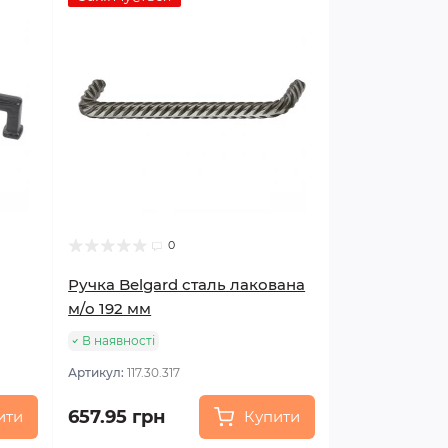
0
Ручка Belgard сталь лакована
м/о 192 мм
В наявності
Артикул:
117.30.317
657.95 грн
ити
Купити