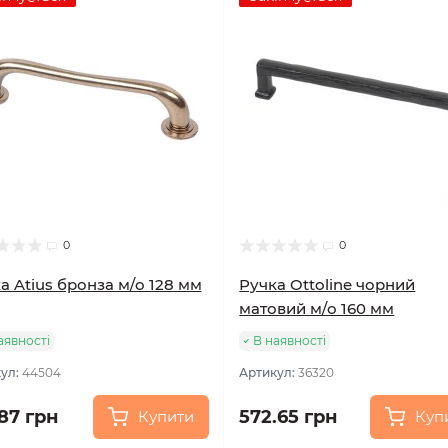
0
0
а Atius бронза м/о 128 мм
Ручка Ottoline чорний
матовий м/о 160 мм
аявності
В наявності
ул:
44504
Артикул:
36320
.87 грн
572.65 грн
Купити
Куп