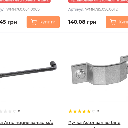
амовлення (уточнюйте ціну)
Під замовлення (уточнюйте ціну
ул:
WMN760.064.00C5
Артикул:
WMN785.096.00T2
.45 грн
140.08 грн
Купити
Куп
0
0
а Arno чорне залізо м/о
Ручка Astor залізо біле