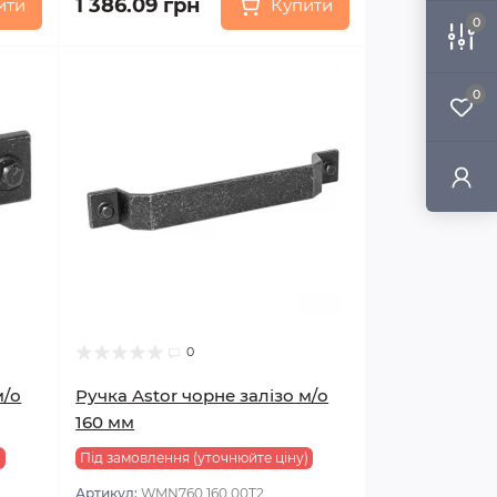
1 386.09 грн
ити
Купити
0
0
0
м/о
Ручка Astor чорне залізо м/о
160 мм
)
Під замовлення (уточнюйте ціну)
Артикул:
WMN760.160.00T2