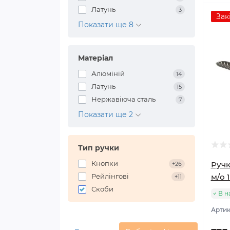
Латунь
3
Зак
Показати ще 8
Матеріал
Алюміній
14
Латунь
15
Нержавіюча сталь
7
Показати ще 2
Тип ручки
Кнопки
Ручк
+26
Рейлінгові
м/о 
+11
Скоби
В н
Артик