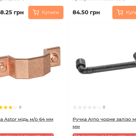
68.25 грн
84.50 грн
Купити
Куп
0
0
а Astor мідь м/о 64 мм
Ручка Arno чорне залізо м
мм