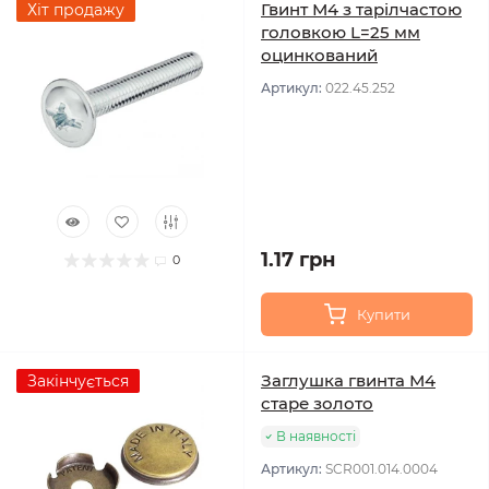
Гвинт М4 з тарілчастою
Хіт продажу
головкою L=25 мм
оцинкований
Артикул:
022.45.252
1.17 грн
0
Купити
Заглушка гвинта М4
Закінчується
старе золото
В наявності
Артикул:
SCR001.014.0004