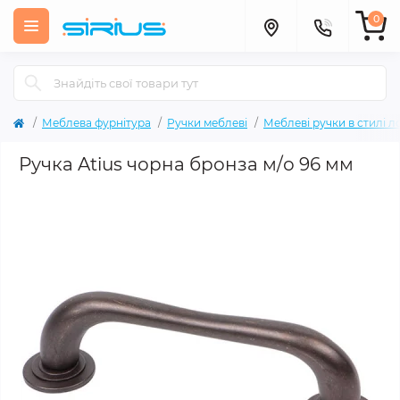
0
Меблева фурнітура
Ручки меблеві
Меблеві ручки в стилі л
Ручка Atius чорна бронза м/о 96 мм