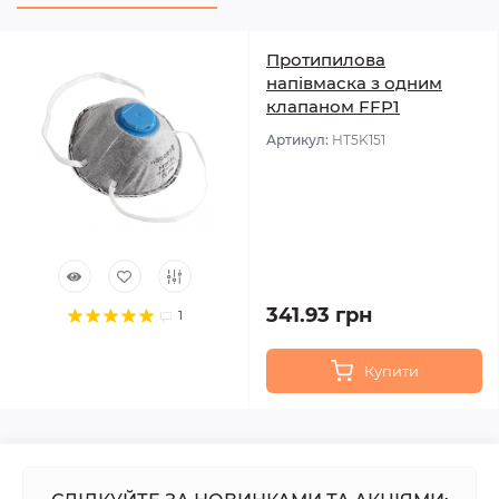
Протипилова
напівмаска з одним
клапаном FFP1
Артикул:
HT5K151
341.93 грн
1
Купити