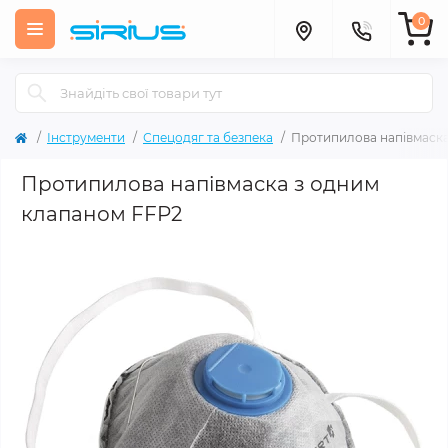
0
Інструменти
Спецодяг та безпека
Протипилова напівмаска
Протипилова напівмаска з одним
клапаном FFP2