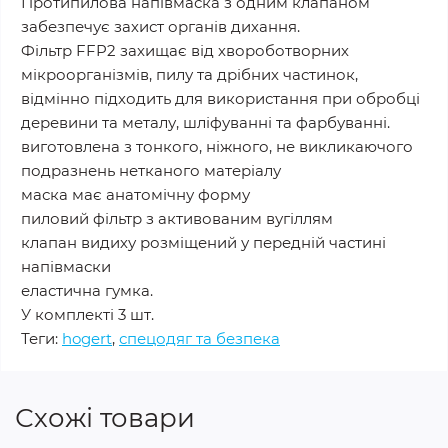
Протипилова напівмаска з одним клапаном
забезпечує захист органів дихання.
Фільтр FFP2 захищає від хвороботворних
мікроорганізмів, пилу та дрібних частинок,
відмінно підходить для використання при обробці
деревини та металу, шліфуванні та фарбуванні.
виготовлена з тонкого, ніжного, не викликаючого
подразнень нетканого матеріалу
маска має анатомічну форму
пиловий фільтр з активованим вугіллям
клапан видиху розміщений у передній частині
напівмаски
еластична гумка.
У комплекті 3 шт.
Теги:
hogert
,
спецодяг та безпека
Схожі товари