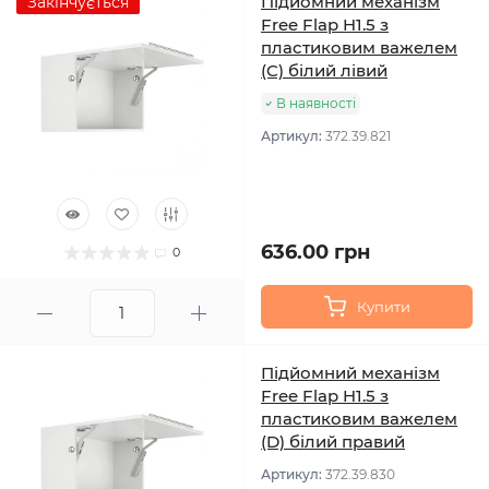
Підйомний механізм
Закінчується
Free Flap H1.5 з
пластиковим важелем
(C) білий лівий
В наявності
Артикул:
372.39.821
636.00 грн
0
Купити
Підйомний механізм
Free Flap H1.5 з
пластиковим важелем
(D) білий правий
Артикул:
372.39.830