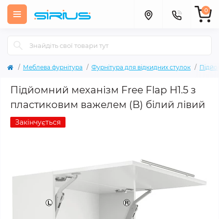
0
Меблева фурнітура
Фурнітура для відкидних стулок
Підйо
Підйомний механізм Free Flap H1.5 з
пластиковим важелем (B) білий лівий
Закінчується