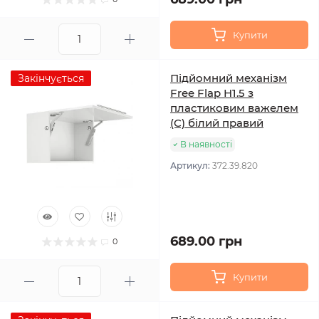
Купити
Підйомний механізм
Закінчується
Free Flap H1.5 з
пластиковим важелем
(C) білий правий
В наявності
Артикул:
372.39.820
689.00 грн
0
Купити