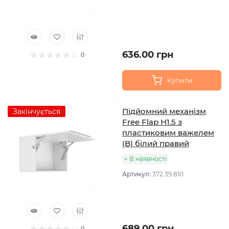
636.00 грн
0
Купити
Підйомний механізм
Закінчується
Free Flap H1.5 з
пластиковим важелем
(B) білий правий
В наявності
Артикул:
372.39.810
689.00 грн
0