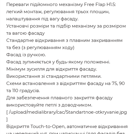
Переваги підйомного механізму Free Flap H1.5:
легкий монтаж, регулювання трьох площин,
налаштування під вагу фасаду.
Установчі розміри та підбір механізму за розміром
та вагою фасаду
Стандартне відкривання з плавним закриванням
та без (з регулюванням ходу)
Фасад із ручкою.
Фасад зупиняється у будь-якому положенні.
Мінімум зусилля для відкриття фасаду.
Використання зі стандартними петлями.
Схеми встановлення з відкриттям фасаду на 75, 90
та 110 градусів.
Для забезпечення плавного закриття фасаду
використовуйте петлі з доводчиком.
[ /upload/medialibrary/cac/Standartnoe-otkryvanie.jpg
]
Відкриття Touch-to-Open, автоматичне відкривання
на невеликий кут, при натисканні (для фасадів без