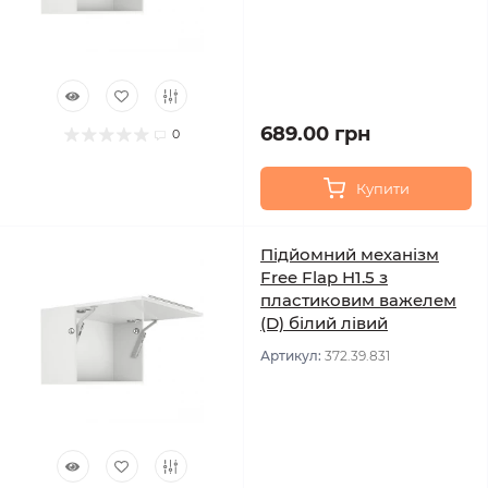
689.00 грн
0
Купити
Підйомний механізм
Free Flap H1.5 з
пластиковим важелем
(D) білий лівий
Артикул:
372.39.831