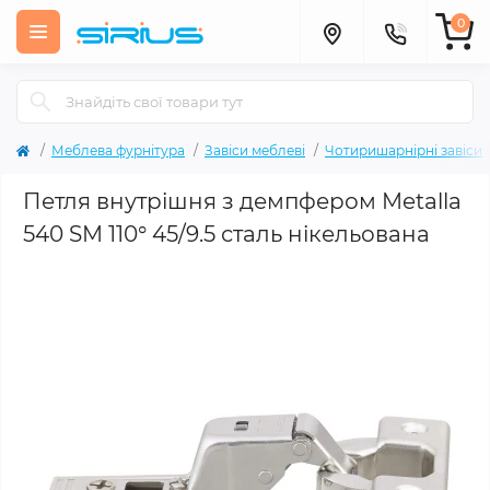
0
Меблева фурнітура
Завіси меблеві
Чотиришарнірні завіси
Петля внутрішня з демпфером Metalla
540 SM 110° 45/9.5 сталь нікельована