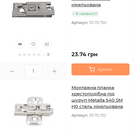
нікельована
В наявності
Артикул:
311.70.750
23.74 грн
0
Купити
Монтажна планка
хрестоподібна під
шуруп Metalla 540 SM
H0 сталь нікельована
Артикул:
311.70.752