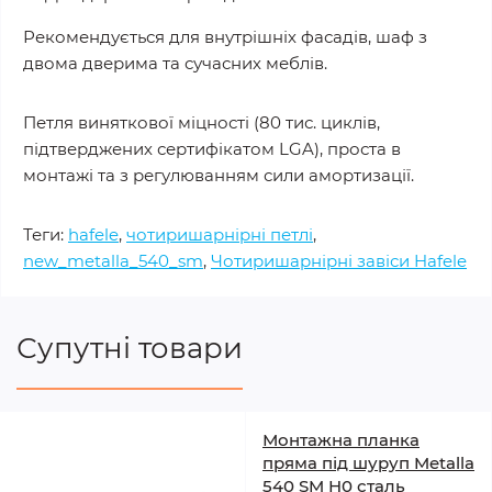
Рекомендується для внутрішніх фасадів, шаф з
двома дверима та сучасних меблів.
Петля виняткової міцності (80 тис. циклів,
підтверджених сертифікатом LGA), проста в
монтажі та з регулюванням сили амортизації.
Теги:
hafele
,
чотиришарнірні петлі
,
new_metalla_540_sm
,
Чотиришарнірні завіси Hafele
Супутні товари
Монтажна планка
пряма під шуруп Metalla
540 SM H0 сталь