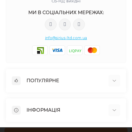
СБ-НД: вихідні
МИ В СОЦІАЛЬНИХ МЕРЕЖАХ:
info@sirius-ltd.com.ua
ПОПУЛЯРНЕ
Меблева фурнітура
Столярна фурнітура
ІНФОРМАЦІЯ
Гардеробне наповнення
Освітлення
Політика конфіденційності
Плитні матеріали