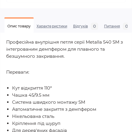
0
0
Опис товару
Характеристики
Відгуків
Питання
Професійна внутрішня петля серії Metalla 540 SM з
інтегрованим демпфером для плавного та
безшумного закривання.
Переваги:
Кут відкриття 110°
Чашка 45/9.5 мм
Система швидкого монтажу SM
Автоматичне закриття з демпфером
Нікельована сталь
Кріплення під шуруп
Для дерев'яних фасадів