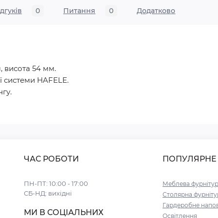
ідгуків
0
Питання
0
Додатково
, висота 54 мм.
ї системи HAFELE.
гу.
ЧАС РОБОТИ
ПОПУЛЯРНЕ
ПН-ПТ: 10:00 - 17:00
Меблева фурніту
СБ-НД: вихідні
Столярна фурніту
Гардеробне напо
МИ В СОЦІАЛЬНИХ
Освітлення