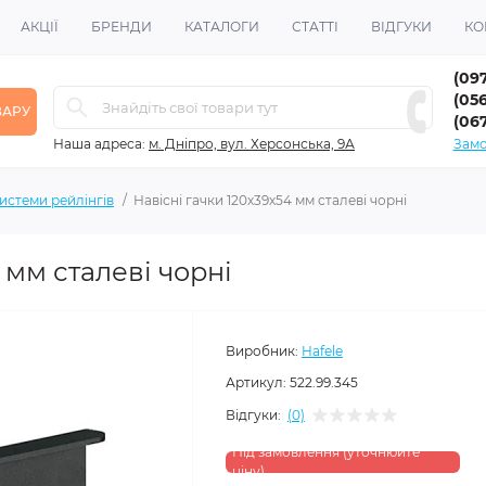
АКЦІЇ
БРЕНДИ
КАТАЛОГИ
СТАТТІ
ВІДГУКИ
КО
(09
(056
ВАРУ
(06
Наша адреса:
м. Дніпро, вул. Херсонська, 9А
Замо
истеми рейлінгів
Навісні гачки 120х39х54 мм сталеві чорні
 мм сталеві чорні
Виробник:
Hafele
Артикул:
522.99.345
Відгуки:
(0)
Під замовлення (уточнюйте
ціну)