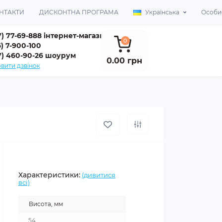
НТАКТИ
ДИСКОНТНА ПРОГРАМА
Українська
Особис
7) 77-69-888 інтернет-магазин
0
) 7-900-100
7) 460-90-26 шоурум
0.00 грн
вити дзвінок
Характеристики:
(дивитися
всі)
Висота, мм
54