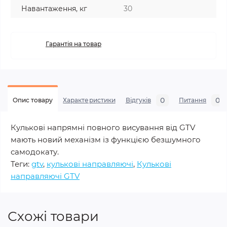
Навантаження, кг
30
Гарантія на товар
0
0
Опис товару
Характеристики
Відгуків
Питання
Кулькові напрямні повного висування від GTV
мають новий механізм із функцією безшумного
самодокату.
Теги:
gtv
,
кулькові направляючi
,
Кулькові
направляючi GTV
Схожі товари